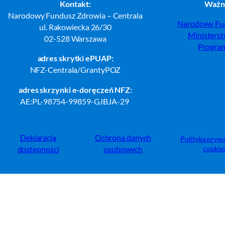
Kontakt:
Ważne
Narodowy Fundusz Zdrowia – Centrala
Narodowy Fu
ul. Rakowiecka 26/30
Ministers
02-528 Warszawa
Progra
adres skrytki ePUAP:
NFZ-Centrala/GrantyPOZ
adres skrzynki e-doręczeń NFZ:
AE:PL-98754-99859-GJBJA-29
Deklaracja
Ochrona danych
Polityka prywa
dostępności
osobowych
cookie